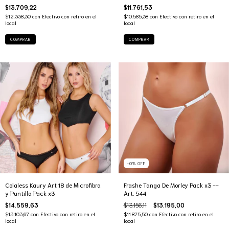
Especial
$13.709,22
$11.761,53
$12.338,30
con
Efectivo con retiro en el
$10.585,38
con
Efectivo con retiro en el
local
local
COMPRAR
COMPRAR
-0
%
OFF
Colaless Kaury Art 18 de Microfibra
Frashe Tanga De Morley Pack x3 --
y Puntilla Pack x3
Art. 544
$14.559,63
$13.156,11
$13.195,00
$13.103,67
con
Efectivo con retiro en el
$11.875,50
con
Efectivo con retiro en el
local
local