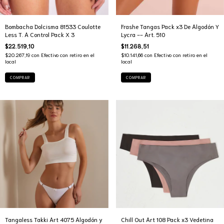
Bombacha Dolcisma 81533 Coulotte
Frashe Tangas Pack x3 De Algodón Y
Less T. A Control Pack X 3
Lycra -- Art. 510
$22.519,10
$11.268,51
$20.267,19
con
Efectivo con retiro en el
$10.141,66
con
Efectivo con retiro en el
local
local
COMPRAR
COMPRAR
Tangaless Takki Art 4075 Algodón y
Chill Out Art 108 Pack x3 Vedetina