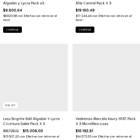
Algodón y Lycra Pack x3.
Alta Control Pack X 3
$9.800,64
$19.160,49
$8.820,58
con
Efectivo con retiro en el
$17.244,44
con
Efectivo con retiro en el
local
local
COMPRAR
COMPRAR
10
%
OFF
Less Brigitte 640 Algodon Y Lycra
Vedetinas Marcela Koury 11137 Pack
C/cintura Doble Pack X 3
X 3 Microfibra Lisas
$16.726,12
$15.008,00
$16.192,81
$13.507,20
con
Efectivo con retiro en el
$14.573,53
con
Efectivo con retiro en el