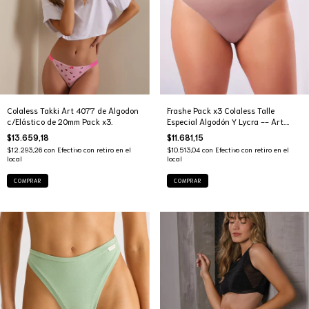
Colaless Takki Art 4077 de Algodon
Frashe Pack x3 Colaless Talle
c/Elástico de 20mm Pack x3.
Especial Algodón Y Lycra -- Art.
507E
$13.659,18
$11.681,15
$12.293,26
con
Efectivo con retiro en el
$10.513,04
con
Efectivo con retiro en el
local
local
COMPRAR
COMPRAR