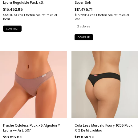
Lycra Regulable Pack x3.
Soper Sofr
$15.432,93
$17.475,71
$13.889,64
con
Efectivo con retiro en el
$15.728,14
con
Efectivo con retiro en el
local
local
2 colores
COMPRAR
COMPRAR
Frashe Colaless Pack x3 Algodón Y
Cola Less Marcela Koury 1053 Pack
Lycra -- Art. 507
X 3 De Microfibra
$10.013,04
$12.859,74