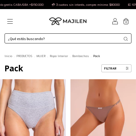
150.000
💳 3 cuotas sin interés, compra mínima $80000
💵 10% OFF efectivo
🚚 E
0
Inicio
.
PRODUCTOS
.
MUJER
.
Ropa Interior
.
Bombachas
.
Pack
Pack
FILTRAR