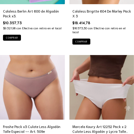
Colaless Berlin Art 600 de Algodón
Colaless Brigitte 604 De Morley Pack
Pack x3.
X 3
$10.357,73
$18.414,78
$9.321,96
con
Efectivo con retiro en el local
$16.573,30
con
Efectivo con retiro en el
local
COMPRAR
COMPRAR
Frashe Pack x3 Culote Less Algodón
Marcela Koury Art 12252 Pack x 2
Talle Especial -- Art. 509e
Culote Less Algodón y Lycra Talle