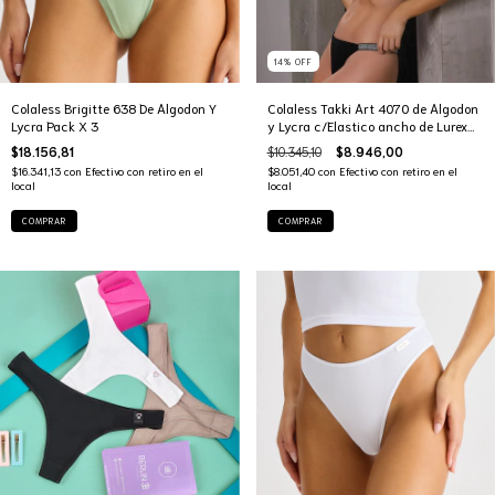
14
%
OFF
Colaless Brigitte 638 De Algodon Y
Colaless Takki Art 4070 de Algodon
Lycra Pack X 3
y Lycra c/Elastico ancho de Lurex
Pack x2.
$18.156,81
$10.345,10
$8.946,00
$16.341,13
con
Efectivo con retiro en el
$8.051,40
con
Efectivo con retiro en el
local
local
COMPRAR
COMPRAR