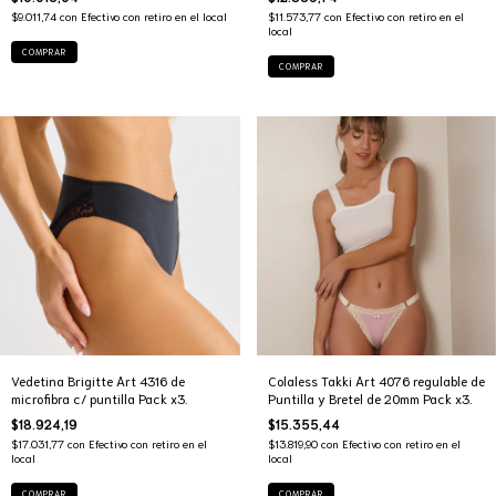
$9.011,74
con
Efectivo con retiro en el local
$11.573,77
con
Efectivo con retiro en el
local
COMPRAR
COMPRAR
Vedetina Brigitte Art 4316 de
Colaless Takki Art 4076 regulable de
microfibra c/ puntilla Pack x3.
Puntilla y Bretel de 20mm Pack x3.
$18.924,19
$15.355,44
$17.031,77
con
Efectivo con retiro en el
$13.819,90
con
Efectivo con retiro en el
local
local
COMPRAR
COMPRAR