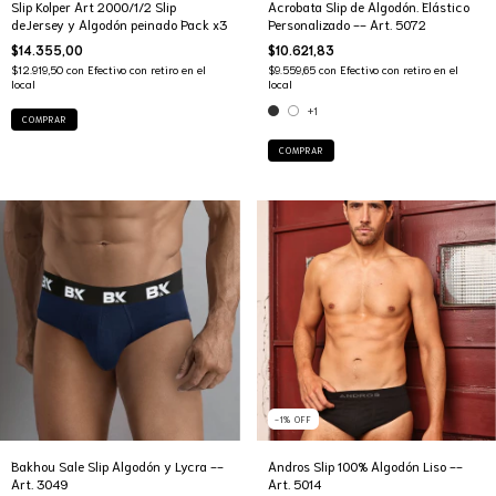
Slip Kolper Art 2000/1/2 Slip
Acrobata Slip de Algodón. Elástico
deJersey y Algodón peinado Pack x3
Personalizado -- Art. 5072
$14.355,00
$10.621,83
$12.919,50
con
Efectivo con retiro en el
$9.559,65
con
Efectivo con retiro en el
local
local
+1
COMPRAR
COMPRAR
-1
%
OFF
Bakhou Sale Slip Algodón y Lycra --
Andros Slip 100% Algodón Liso --
Art. 3049
Art. 5014