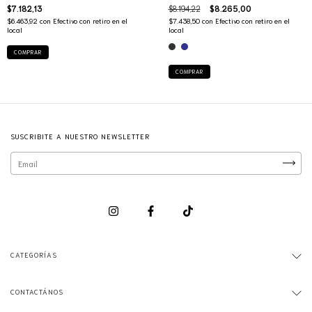
$7.182,13
$8.194,22
$8.265,00
$6.463,92
con
Efectivo con retiro en el
$7.438,50
con
Efectivo con retiro en el
local
local
COMPRAR
COMPRAR
SUSCRIBITE A NUESTRO NEWSLETTER
CATEGORÍAS
CONTACTÁNOS