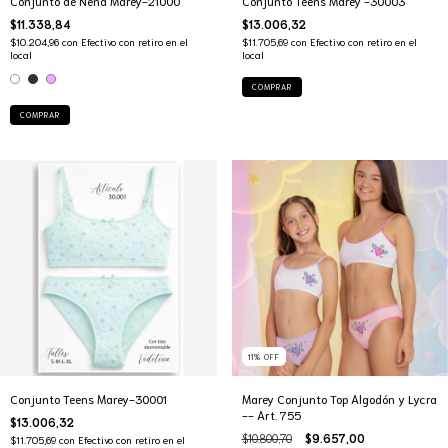
Conjunto de Nena Marey-21000
Conjunto Teens Marey -30003
$11.338,84
$13.006,32
$10.204,96
con
Efectivo con retiro en el
$11.705,69
con
Efectivo con retiro en el
local
local
COMPRAR
COMPRAR
11
%
OFF
Conjunto Teens Marey-30001
Marey Conjunto Top Algodón y Lycra
-- Art. 755
$13.006,32
$10.800,70
$9.657,00
$11.705,69
con
Efectivo con retiro en el