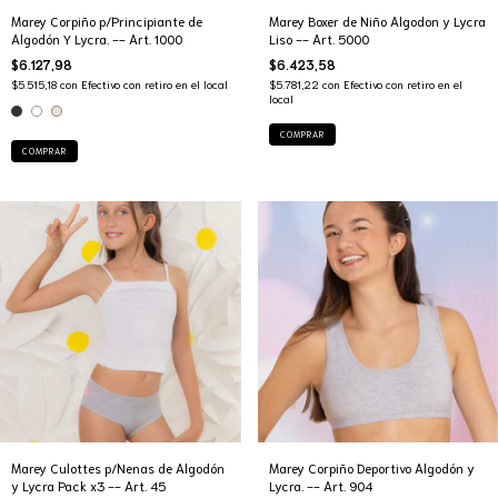
Marey Corpiño p/Principiante de
Marey Boxer de Niño Algodon y Lycra
Algodón Y Lycra. -- Art. 1000
Liso -- Art. 5000
$6.127,98
$6.423,58
$5.515,18
con
Efectivo con retiro en el local
$5.781,22
con
Efectivo con retiro en el
local
COMPRAR
COMPRAR
Marey Culottes p/Nenas de Algodón
Marey Corpiño Deportivo Algodón y
y Lycra Pack x3 -- Art. 45
Lycra. -- Art. 904