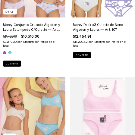
10
%
OFF
Marey Conjunto Cruzado Algodon y
Marey Pack x3 Culotte de Nena
Lycra Estampado C/Culotte -- Art.
Algodon y Lycra. -- Art. 107
521
$11.426,01
$10.310,00
$12.454,91
$9.279,00
con
Efectivo con retiro en el
$11.209,42
con
Efectivo con retiro en el
local
local
COMPRAR
COMPRAR