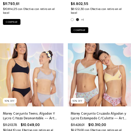
$11.793,61
$6.802,55
$10.614,25
con
Efectivo con retiro en el
$6.122,30
con
Efectivo con retiro en el
local
local
+1
COMPRAR
COMPRAR
10
%
OFF
10
%
OFF
Marey Conjunto Teens, Algodon Y
Marey Conjunto Cruzado Algodon y
Lycra C/taza Desmontable. -- Art.
Lycra Estampado C/Culotte -- Art.
3029
522
$11.213,78
$10.049,00
$11.426,01
$10.310,00
$9.044,10
con
Efectivo con retiro en el
$9.279,00
con
Efectivo con retiro en el