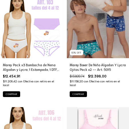
10
%
OFF
Marey Pack x3 Bombacha de Nena
Marey Boxer De Niño Algodon Y Lycra
Algodon y Lycra, 1 Estampada, 1 DTF, 1
Ojitos Pack x2 -- Art. 5015
Lisa -- Art. 103
$12.454,91
$13.809,74
$12.398,00
$11.209,42
con
Efectivo con retiro en el
$11.158,20
con
Efectivo con retiro en el
local
local
COMPRAR
COMPRAR