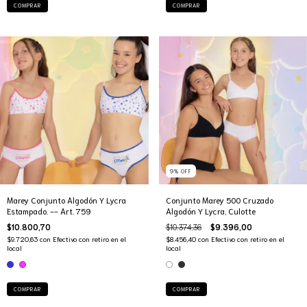
COMPRAR
COMPRAR
9
%
OFF
Marey Conjunto Algodón Y Lycra
Conjunto Marey 500 Cruzado
Estampado. -- Art. 759
Algodón Y Lycra, Culotte
$10.800,70
$10.374,36
$9.396,00
$9.720,63
con
Efectivo con retiro en el
$8.456,40
con
Efectivo con retiro en el
local
local
COMPRAR
COMPRAR