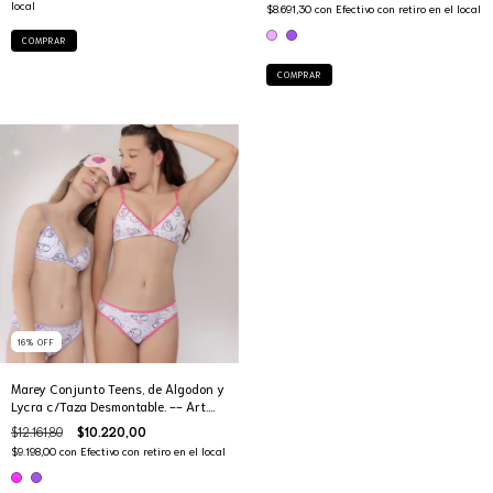
local
$8.691,30
con
Efectivo con retiro en el local
COMPRAR
COMPRAR
16
%
OFF
Marey Conjunto Teens, de Algodon y
Lycra c/Taza Desmontable. -- Art.
3024
$12.161,80
$10.220,00
$9.198,00
con
Efectivo con retiro en el local