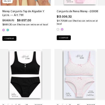
11
%
OFF
Marey Conjunto Top de Algodón Y
Conjunto de Nena Marey -20008
Lycra. -- Art. 761
$13.006,32
$10.800,70
$9.657,00
$11.705,69
con
Efectivo con retiro en el
local
$8.691,30
con
Efectivo con retiro en el local
COMPRAR
COMPRAR